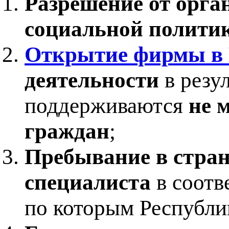
Разрешение от орга
социальной политик
Открытие фирмы в 
деятельности
в резу
поддерживаются
не 
граждан
;
Пребывание в стран
специалиста
в соотв
по которым Республик