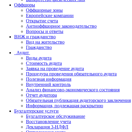
Оффшоры
Оффшорные зоны
Европейские компании
Открытие счета
Антиоффшорное законодательство
Вопросы и ответы
ВНЖ и гражданство
Вид на жительство
Гражданство
Аудит
Виды аудита
Стоимость аудита
Заявка на проведение аудита
Процедура проведения обязательного аудита
Полезная информация
Внутренний контроль
Анализ финансово-экономического состояния
Отчет аудитора
Обязательная публикация аудиторского заключения
Информация, подлежащая раскрытию
Бухгалтерские услуги
Бухгалтерское обслуживание
Восcтановление учета
Декларация 3-НДФЛ