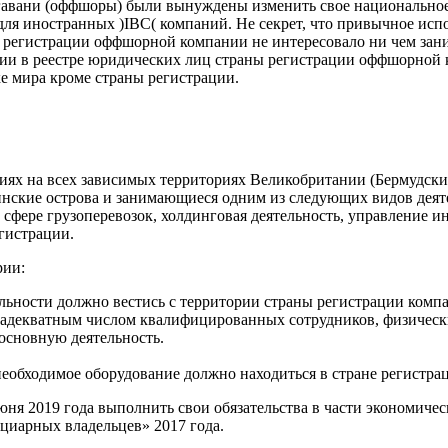
авани (оффшоры) были вынуждены изменить свое национальное з
для иностранных )IBC( компаний. Не секрет, что привычное ис
 регистрации оффшорной компании не интересовало ни чем заним
 в реестре юридических лиц страны регистрации оффшорной ко
ке мира кроме страны регистрации.
х на всех зависимых территориях Великобритании (Бермудские 
инские острова и занимающиеся одним из следующих видов деяте
в сфере грузоперевозок, холдинговая деятельность, управление 
егистрации.
рии:
льности должно вестись с территории страны регистрации комп
 адекватным числом квалифицированных сотрудников, физическ
основную деятельность.
.
еобходимое оборудование должно находиться в стране регистра
ня 2019 года выполнить свои обязательства в части экономическ
ициарных владельцев» 2017 года.