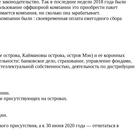
аконодательство. Так в последние недели 2018 года были
пользование оффшорной компании это приобрести пакет
ается компания, ни сколько она зарабатывает.
мпании были : своевременная оплата ежегодного сбора
острова, Каймановы острова, остров Мэн) и ее коронных
льности: банковское дело, страхование, управление фондами,
интеллектуальной собственностью, деятельность по дистрибуции
ании.
и присутствующих на островах.
ции.
ого присутствия, а к 30 июня 2020 года — отчитаться в