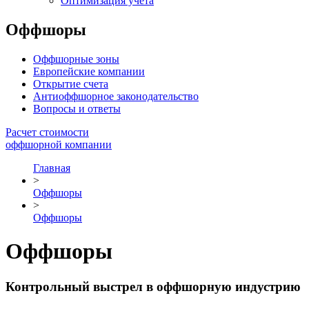
Оптимизация учета
Оффшоры
Оффшорные зоны
Европейские компании
Открытие счета
Антиоффшорное законодательство
Вопросы и ответы
Расчет стоимости
оффшорной компании
Главная
>
Оффшоры
>
Оффшоры
Оффшоры
Контрольный выстрел в оффшорную индустрию