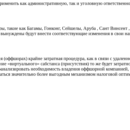
рименить как административную, так и уголовную ответственно
ры, такие как Багамы, Гонконг, Сейшелы, Аруба , Сант Винсент 
ынуждены будут внести соответствующие изменения в свои нацио
(оффшорах) крайне затратная процедура, как в связи с удаленно
ние «виртуального» сабстанса (присутствия) то же будет затрат
роанализировать необходимость владения оффшорной компанией,
аться значительно более выгодным механизмом налоговой оптим