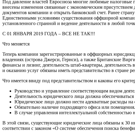
Под давление властей Евросоюза многие любимые налоговые г
внесены изменения связанные с экономическим присутствием 
документов компании и открыть банковский счет. Ранее страну
Единственными условиями существования оффшорной компании
установленного странной и ведение деятельности в любой точ
С 01 ЯНВАРЯ 2019 ГОДА – ВСЕ НЕ ТАК!!!
Что меняется
Теперь компании зарегистрированные в оффшорных юрисдикция
владениях (острова Джерси, Гернси), а также Британские Вирг
финансы и лизинг, деятельность штаб-квартиры, деятельность 
и оказанию услуг обязаны иметь представительство в стране р
Что имеется ввиду под представительством и каковы его крите
Руководство и управление соответствующим видом деяте
Деятельность юридического лица должна обеспечиваться
Юридическое лицо должно нести адекватные расходы на 
Обязательно наличие подходящего офиса или помещения
В случае управления интеллектуальной собственностью н
В этой связи, существующие юридические лица обязаны к 30 ию
соответствии с законом «О системе обеспечения поиска бенеф