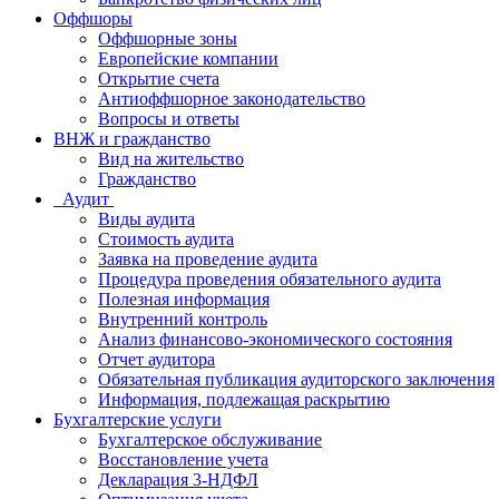
Оффшоры
Оффшорные зоны
Европейские компании
Открытие счета
Антиоффшорное законодательство
Вопросы и ответы
ВНЖ и гражданство
Вид на жительство
Гражданство
Аудит
Виды аудита
Стоимость аудита
Заявка на проведение аудита
Процедура проведения обязательного аудита
Полезная информация
Внутренний контроль
Анализ финансово-экономического состояния
Отчет аудитора
Обязательная публикация аудиторского заключения
Информация, подлежащая раскрытию
Бухгалтерские услуги
Бухгалтерское обслуживание
Восcтановление учета
Декларация 3-НДФЛ